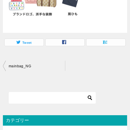
Tweet
投
mainbag_NG
稿
ナ
ビ
ゲ
ー
シ
カテゴリー