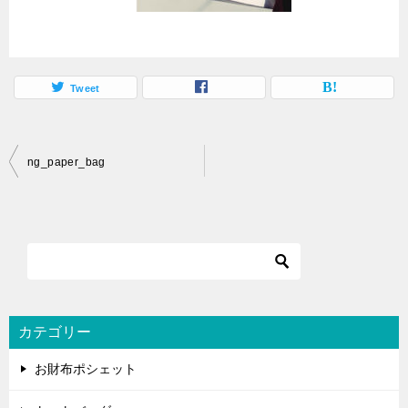
Tweet
投
ng_paper_bag
稿
ナ
ビ
ゲ
ー
シ
カテゴリー
ョ
お財布ポシェット
ン